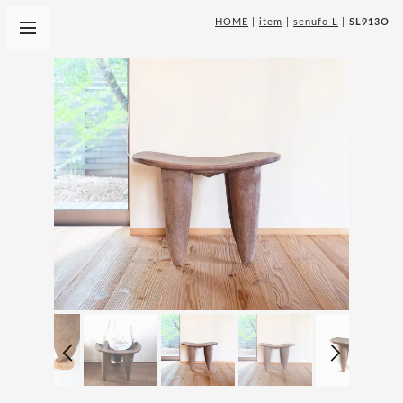
HOME
|
item
|
senufo L
|
SL913O