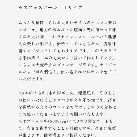
セヌフォスツール LLサイズ
ゆったり腰掛けられる大きいサイズのセヌフォ族の
スツール。迫力のある反った座面と先に向かって細
くなる太い脚、これぞセヌフォスツールという理想
的な美しい形です。椅子としてはもちろん、店舗什
器やオブジェとしてもおすすめです。この大きさで
も手作業で一本の丸太をくり抜いて作られてます。
こちらは大変希少なヴィンテージ品です。オリジナ
ルならではの個性と、使い込まれた味わいを感じて
いただけます。
※4本のうちの1本の脚が1.5cm程度短く、そのまま
お使いいただくと
ガタつきがあり不安定
です。
高さ
を調整するためのコルクをお付けします
ので合わせ
てお使いくださいますようお願いいたします。
※オプション料(5000yen)にて3本の脚をカットし
て、高さを調整することも可能ですが、高さに変更
が生じます。備考欄よりご相談ください。