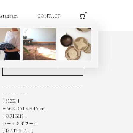
nstagram
CONTACT
HOME
|
item
|
senufo L
|
SL330M
セヌフォ族 スツール LL
[ ミドルヴィンテージ品 ]
---------------------------
---------
[ SIZE ]
Ｗ66×D51×H45 cm
[ ORIGIN ]
コートジボワール
[ MATERIAL ]