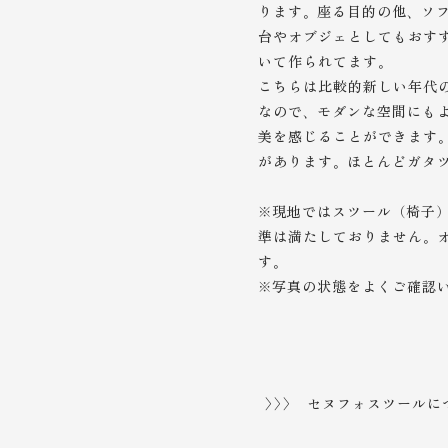
ります。座る目的の他、ソ
台やオブジェとしてもおす
いて作られてます。
こちらは比較的新しい年代
なので、モダンな空間にも
美を感じることができます
があります。ほとんどガタ
※現地ではスツール（椅子
準は満たしておりません。
す。
※写真の状態をよくご確認
>>> セヌフォスツールに
セヌフォ道
入門