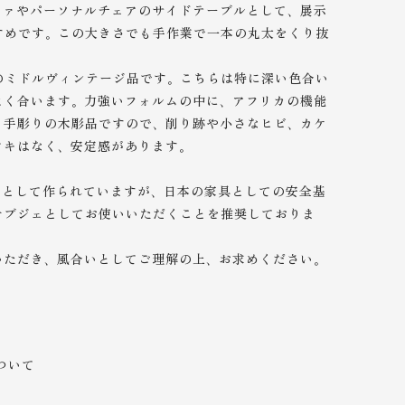
ファやパーソナルチェアのサイドテーブルとして、展示
すめです。この大きさでも手作業で一本の丸太をくり抜
のミドルヴィンテージ品です。こちらは特に深い色合い
よく合います。力強いフォルムの中に、アフリカの機能
。手彫りの木彫品ですので、削り跡や小さなヒビ、カケ
ツキはなく、安定感があります。
）として作られていますが、日本の家具としての安全基
オブジェとしてお使いいただくことを推奨しておりま
いただき、風合いとしてご理解の上、
お求めください。
ついて