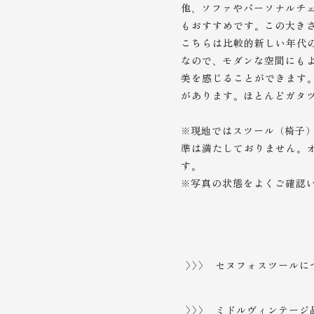
他、ソファやパーソナルチ
もおすすめです。この大き
こちらは比較的新しい年代
なので、モダンな空間にも
美を感じることができます
があります。ほとんどガタ
※現地ではスツール（椅子
準は満たしておりません。
す。
※写真の状態をよくご確認
>>> セヌフォスツールに
セヌフォ道
入門
>>> ミドルヴィンテージ