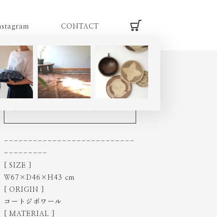
nstagram
CONTACT
HOME
|
item
|
senufo L
|
SL534M
セヌフォ族 スツール L
[ ミドルヴィンテージ品 ]
---------------------------
---------
[ SIZE ]
Ｗ67×D46×H43 cm
[ ORIGIN ]
コートジボワール
[ MATERIAL ]