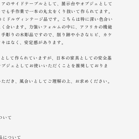
ェアのサイドテーブルとして、展示台やオブジェとして
さでも手作業で一本の丸太をくり抜いて作られてます。
のミドルヴィンテージ品です。こちらは特に深い色合い
よく合います。力強いフォルムの中に、アフリカの機能
。手彫りの木彫品ですので、削り跡や小さなヒビ、カケ
ツキはなく、安定感があります。
）として作られていますが、日本の家具としての安全基
オブジェとしてお使いいただくことを推奨しておりま
いただき、風合いとしてご理解の上、
お求めください。
ついて
品について