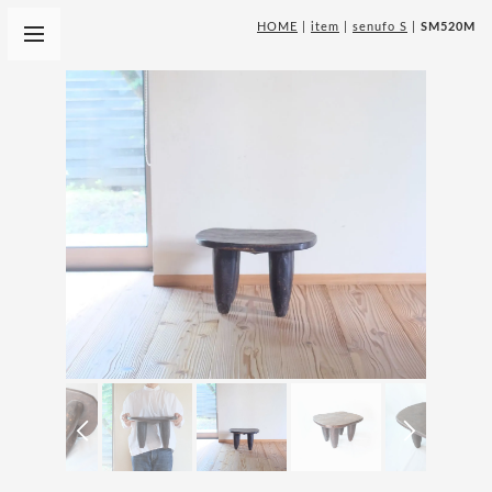
HOME
|
item
|
senufo S
|
SM520M