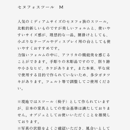
セヌフォスツール M
人気のミディアムサイズのセヌフォ族のスツール。
比較的新しいものですが美しいフォルムと、使いや
すいサイズ感が、理想的な一品。腰掛けとしても、
小ぶりなテーブルやディスプレイ用の台としても使
いやすくおすすめです。
力強いフォルムの中に、アフリカの機能美を感じる
ことができます。手彫りの木彫品ですので、削り跡
や小さなヒビ、カケがあります。また本来、平な床
で使用する目的で作られていないため、多少ガタツ
キがあります。フェルト等で調整してご使用くださ
い。
※現地ではスツール（椅子）として作られています
が、日本の家具としての安全基準は満たしておりま
せん。オブジェとしてお使いいただくことを推奨し
ております。
※写真の状態をよくご確認いただき、風合いとして