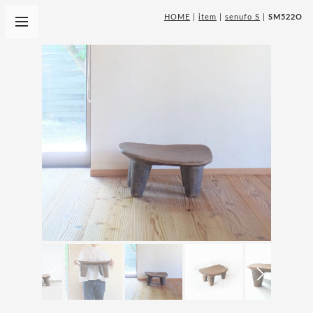
HOME
|
item
|
senufo S
|
SM522O