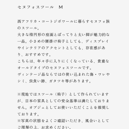
セヌフォスツール M
西アフリカ・コートジボワールに暮らすセヌフォ族
のスツール。
大きな楕円形の座面とぽってりと太い脚が魅力的な
一品。小さめの腰掛け椅子としても、ディスプレイ
やインテリアのアクセントとしても、存在感があ
り、おすすめです。
こちらは、年々手に入りにくくなっている、貴重な
オールドタイプのセヌフォスツールです。
ヴィンテージ品ならではの使い込まれた傷・ワレや
シミ、虫食い跡、ガタツキ等があります。
※現地ではスツール（椅子）として作られています
が、日本の家具としての安全基準は満たしておりま
せん。オブジェとしてお使いいただくことを推奨し
ております。
※写真の状態をよくご確認いただき、風合いとして
ご理解の上、
お求めください。