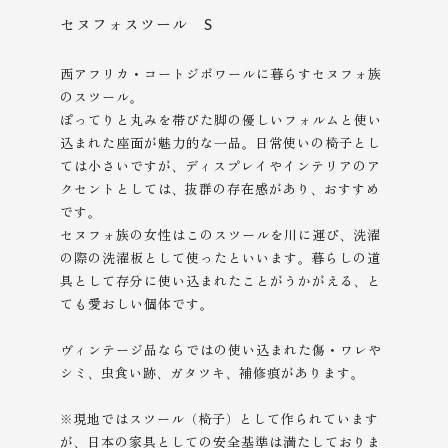
セヌフォスツール S
西アフリカ・コートジボワールに暮らすセヌフォ族
のスツール。
ぽってりと丸みを帯びた脚の優しいフォルムと使い
込まれた座面が魅力的な一品。日常使いの椅子とし
ては小さいですが、ディスプレイやインテリアのア
クセントとしては、抜群の存在感があり、おすすめ
です。
セヌフォ族の女性はこのスツールを川に運び、洗濯
の際の洗濯板として使ったといいます。暮らしの道
具として存分に使い込まれたことがうかがえる、と
ても愛おしい個体です。
ヴィンテージ品ならではの使い込まれた傷・ワレや
シミ、虫食い跡、ガタツキ、補修痕があります。
※現地ではスツール（椅子）として作られています
が、日本の家具としての安全基準は満たしておりま