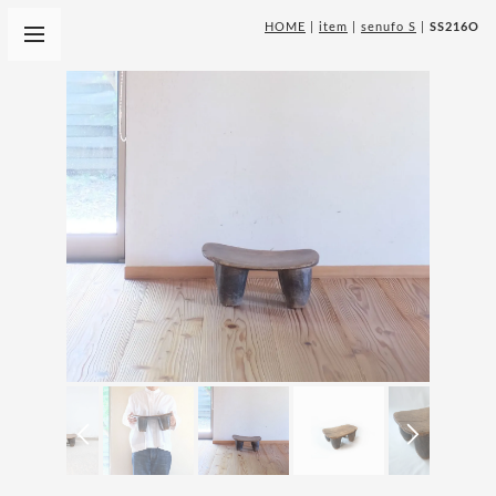
HOME
|
item
|
senufo S
|
SS216O