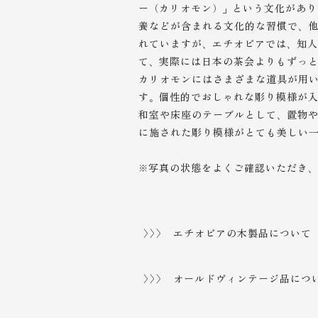
ー（カリオモン）」という文化があり
養などが含まれる文化的な習慣で、
れていますが、エチオピアでは、知
て、実際には日本の茶会よりもずっ
カリオモンにはさまざまな道具が用い
す。個性的でおしゃれな彫り模様が
和室や床座のテーブルとして、置物
に施された彫り模様がとても美しい
※写真の状態をよくご確認いただき
>>> エチオピアの木製品について
セヌフォ道
入門
>>> オールドヴィンテージ品につ