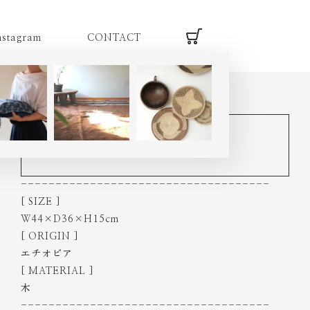
nstagram
CONTACT
HOME
|
item
|
other
|
CT3827
エチオピアコーヒーセレモニー
/ コーヒーテーブル L
------------------------------------
[ SIZE ]
W44×D36×H15cm
[ ORIGIN ]
エチオピア
[ MATERIAL ]
木
------------------------------------