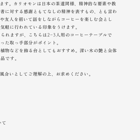
ます。カリオモンは日本の茶道同様、精神的な要素や教
他者に対する感謝ともてなしの精神を表すもの、とも言わ
人や友人を招いて話をしながらコーヒーを楽しむ会とし
と気軽に行われている印象をうけます。
られますが、こちらは2-3人用のコーヒーテーブルで
入った取っ手部分がポイント。
や植物などを飾る台としてもおすすめ。深い木の艶と全体
一品です。
、風合いとしてご理解の上、
お求めください。
いて