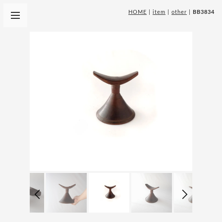
HOME
|
item
|
other
|
BB3834