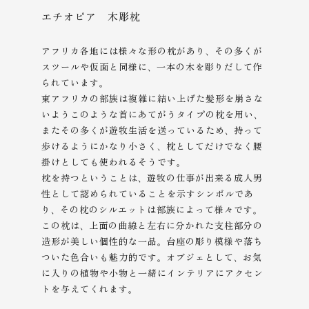
エチオピア 木彫枕
アフリカ各地には様々な形の枕があり、その多くが
スツールや仮面と同様に、一本の木を彫りだして作
られています。
東アフリカの部族は複雑に結い上げた髪形を崩さな
いようこのような首にあてがうタイプの枕を用い、
またその多くが遊牧生活を送っているため、持って
歩けるようにかなり小さく、枕としてだけでなく腰
掛けとしても使われるそうです。
枕を持つということは、遊牧の仕事が出来る成人男
性として認められていることを示すシンボルであ
り、その枕のシルエットは部族によって様々です。
この枕は、上面の曲線と左右に分かれた支柱部分の
造形が美しい個性的な一品。台座の彫り模様や落ち
ついた色合いも魅力的です。オブジェとして、お気
に入りの植物や小物と一緒にインテリアにアクセン
トを与えてくれます。