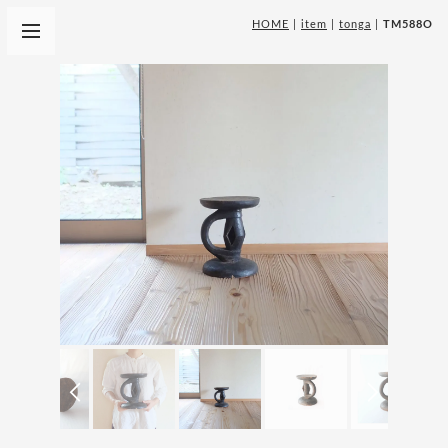
HOME
|
item
|
tonga
|
TM588O