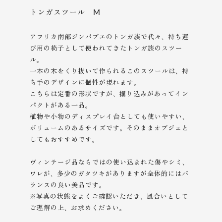
トンガスツール M
アフリカ南部ジンバブエのトンガ族で代々、持ち運
び用の椅子として使われてきたトンガ族のスツー
ル。
一本の木をくり抜いて作られるこのスツールは、持
ち手のデザインに個性が現れます。
こちらは定番の形状ですが、掘り込みがあってイン
パクトがある一品。
植物や小物のディスプレイ台としても使いやすい、
ボリュームのあるサイズです。そのままオブジェと
してもおすすめです。
ヴィンテージ品ならではの使い込まれた傷やシミ、
ワレが、多少のガタツキがありますが全体的にはバ
ランスの良い美品です。
※写真の状態をよくご確認いただき、風合いとして
ご理解の上、
お求めください。