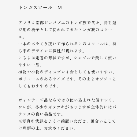
トンガスツール M
アフリカ南部ジンバブエのトンガ族で代々、持ち運
び用の椅子として使われてきたトンガ族のスツー
ル。
一本の木をくり抜いて作られるこのスツールは、持
ち手のデザインに個性が現れます。
こちらは定番の形状ですが、シンプルで美しく使い
やすい一品。
植物や小物のディスプレイ台としても使いやすい、
ボリュームのあるサイズです。そのままオブジェと
してもおすすめです。
ヴィンテージ品ならではの使い込まれた傷やシミ、
ワレが、多少のガタツキがありますが全体的にはバ
ランスの良い美品です。
※写真の状態をよくご確認いただき、風合いとして
ご理解の上、
お求めください。