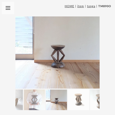
HOME
|
item
|
tonga
|
TM890O