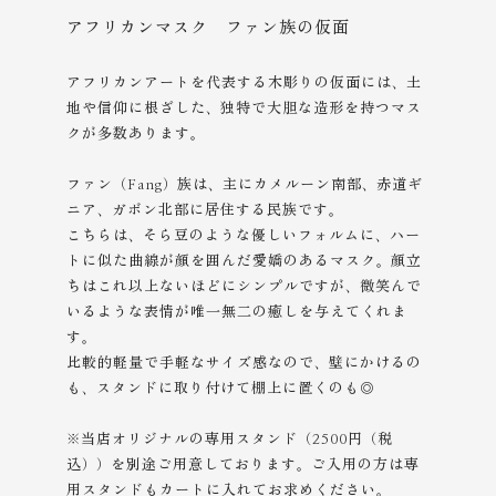
アフリカンマスク ファン族の仮面
アフリカンアートを代表する木彫りの仮面には、土
地や信仰に根ざした、独特で大胆な造形を持つマス
クが多数あります。
ファン（Fang）族は、主にカメルーン南部、赤道ギ
ニア、ガボン北部に居住する民族です。
こちらは、そら豆のような優しいフォルムに、ハー
トに似た曲線が顔を囲んだ愛嬌のあるマスク。顔立
ちはこれ以上ないほどにシンプルですが、微笑んで
いるような表情が唯一無二の癒しを与えてくれま
す。
比較的軽量で手軽なサイズ感なので、壁にかけるの
も、スタンドに取り付けて棚上に置くのも◎
※当店オリジナルの専用スタンド（2500円（税
込））を別途ご用意しております。ご入用の方は専
用スタンドもカートに入れてお求めください。