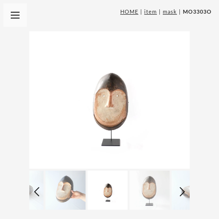
HOME
|
item
|
mask
|
MO3303O