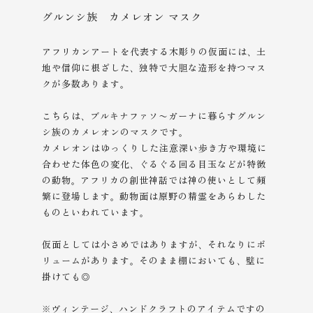
グルンシ族 カメレオン マスク
アフリカンアートを代表する木彫りの仮面には、土
地や信仰に根ざした、独特で大胆な造形を持つマス
クが多数あります。
こちらは、ブルキナファソ〜ガーナに暮らすグルン
シ族のカメレオンのマスクです。
カメレオンはゆっくりした注意深い歩き方や環境に
合わせた体色の変化、ぐるぐる回る目玉などが特徴
の動物。アフリカの創世神話では神の使いとして頻
繁に登場します。動物面は原野の精霊をあらわした
ものといわれています。
仮面としては小さめではありますが、それなりにボ
リュームがあります。そのまま棚においても、壁に
掛けても◎
※ヴィンテージ、ハンドクラフトのアイテムですの